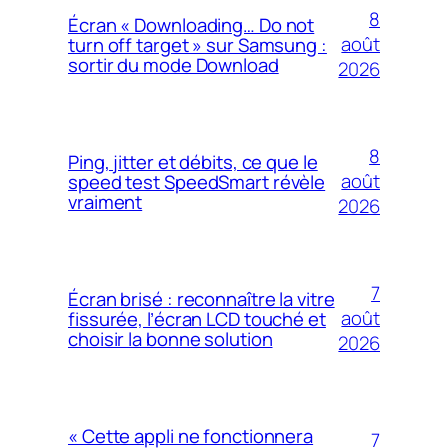
8
Écran « Downloading… Do not
août
turn off target » sur Samsung :
sortir du mode Download
2026
8
Ping, jitter et débits, ce que le
août
speed test SpeedSmart révèle
vraiment
2026
7
Écran brisé : reconnaître la vitre
août
fissurée, l’écran LCD touché et
choisir la bonne solution
2026
« Cette appli ne fonctionnera
7