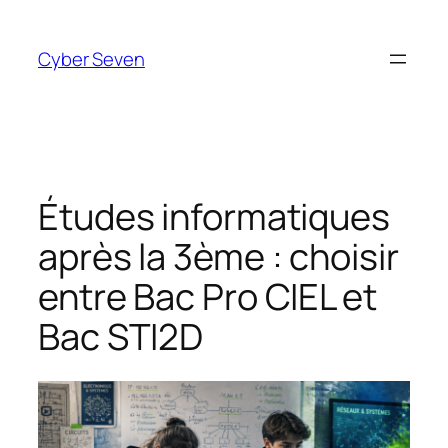
Aller
au
Cyber Seven
contenu
Études informatiques
après la 3ème : choisir
entre Bac Pro CIEL et
Bac STI2D