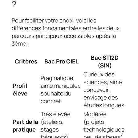
?
Pour faciliter votre choix, voici les
différences fondamentales entre les deux
parcours principaux accessibles après la
3ème :
Bac STI2D
Critères
Bac Pro CIEL
(SIN)
Curieux des
Pragmatique,
sciences, aime
Profil
aime manipuler,
concevoir,
élève
souhaite du
envisage des
concret.
études longues.
Très élevée
Modérée
Part de la
(ateliers,
(projets
pratique
stages
technologiques,
fréquents).
peu de stages).