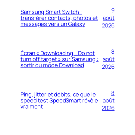
9
Samsung Smart Switch :
août
transférer contacts, photos et
messages vers un Galaxy
2026
8
Écran « Downloading… Do not
août
turn off target » sur Samsung :
sortir du mode Download
2026
8
Ping, jitter et débits, ce que le
août
speed test SpeedSmart révèle
vraiment
2026