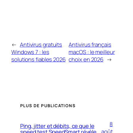
←
Antivirus gratuits
Antivirus français
Windows 7 : les
macOS : le meilleur
solutions fiables 2026
choix en 2026
→
PLUS DE PUBLICATIONS
8
Ping, jitter et débits, ce que le
août
speed test SpeedSmart révèle