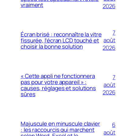
vraiment
2026
7
Écran brisé : reconnaître la vitre
août
fissurée, l’écran LCD touché et
choisir la bonne solution
2026
« Cette appli ne fonctionnera
7
pas pour votre appareil » :
août
causes, réglages et solutions
2026
sûres
Majuscule en minuscule clavier
6
: les raccourcis qui marchent
août
selon Word, Excel et le