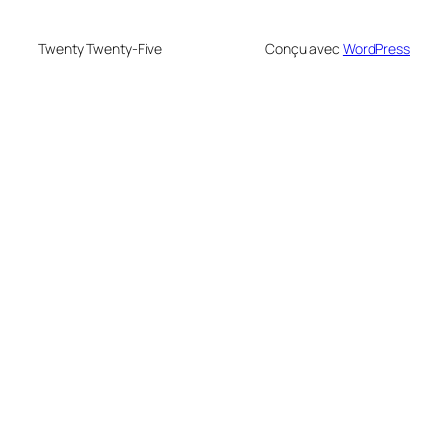
Twenty Twenty-Five
Conçu avec
WordPress