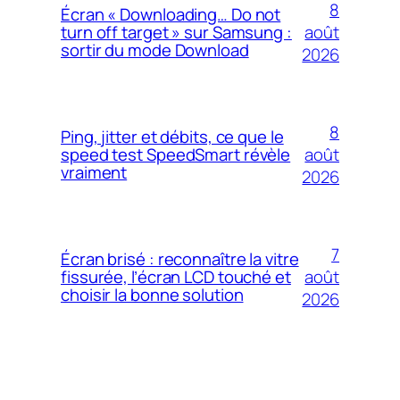
8
Écran « Downloading… Do not
août
turn off target » sur Samsung :
sortir du mode Download
2026
8
Ping, jitter et débits, ce que le
août
speed test SpeedSmart révèle
vraiment
2026
7
Écran brisé : reconnaître la vitre
août
fissurée, l’écran LCD touché et
choisir la bonne solution
2026