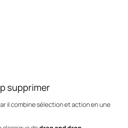
op supprimer
ar il combine sélection et action en une
e classique de
drag and drop