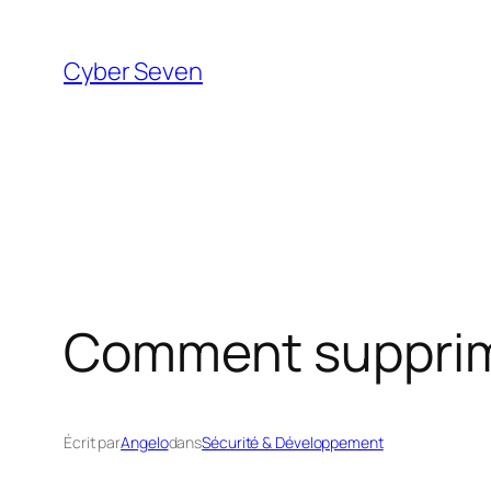
Aller
au
Cyber Seven
contenu
Comment supprime
Écrit par
Angelo
dans
Sécurité & Développement