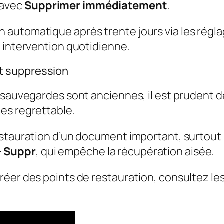
 avec
Supprimer immédiatement
.
automatique après trente jours via les réglag
 intervention quotidienne.
t suppression
 sauvegardes sont anciennes, il est prudent d
es regrettable.
stauration d’un document important, surtout s
 Suppr
, qui empêche la récupération aisée.
réer des points de restauration, consultez le