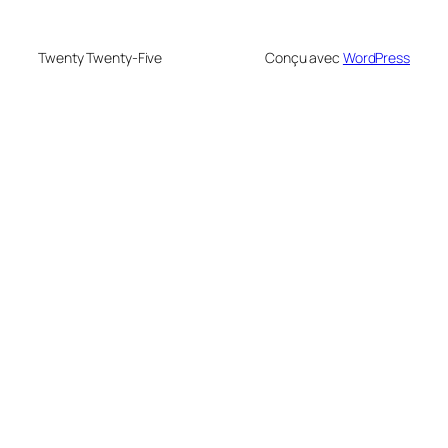
Twenty Twenty-Five
Conçu avec
WordPress